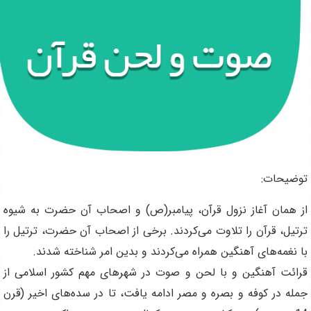
توضیحات:
از همان آغاز نزول قرآن، پيامبر(ص) و اصحاب آن حضرت به شيوه
ترتيل، قرآن را تلاوت مى‌كردند. برخى از اصحاب آن حضرت، ترتيل را
با نغمه‌هاى آهنگين همراه مى‌كردند و بدين امر شناخته شدند
.
قرائت آهنگين و با لحن و صوت در شهرهاى مهم كشور اسلامى از
جمله در كوفه و بصره و مصر ادامه يافت، تا در سده‌هاى اخير (قرن