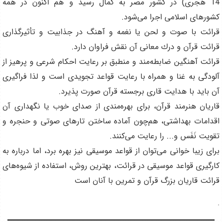
14 هجرى) در كشور مصر به كمال رسيد و هم اكنون در همه
كشورهاى اسلامى اجرا مى‌شود
.
قرائت با صوت و لحن يا نغمه و آهنگ در جذابيت و تأثيرگذارى
قرائت قرآن و درك معانى آن نقش فراوان دارد
.
قرائت آهنگين ضابطه‌مند و منطبق بر رعايت احكام شرعى و پرهيز از
آلودگى به غنا و همراه با رعايت قواعد تجويدى است و لذا فراگيرى
آن بايد با هدايت قارى برجسته قرآن صورت پذيرد
.
قاريان هنرمند قرآن، براى بهره‌مندى از صداى خوب يا نگهدارى آن
اقدامات بهداشتى، هم‌چون آماده ساختن تارهاى صوتى و حنجره و
تقويت نَفَس و‌... را رعايت مى‌كنند
.
براى زيبا خوانى مى‌توان از قواعد موسيقى نيز بهره برد، اما درباره به
كارگيرى قواعد موسيقى در قرائت، بهترين روش، استفاده از شيوه‌هاى
قرائت قاريان بزرگ قرآن و تمرين با آنان است
.