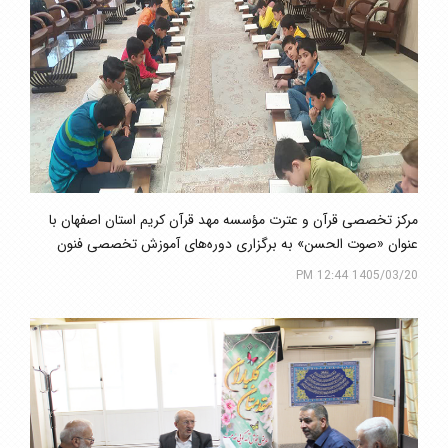
مرکز تخصصی قرآن و عترت مؤسسه مهد قرآن کریم استان اصفهان با
عنوان «صوت الحسن» به برگزاری دوره‌های آموزش تخصصی فنون
الحان قرائت تحقیق و ترتیل و تجوید مقدماتی حفظ کل و پیشرفته
1405/03/20 12:44 PM
ویژه برادران اقدام کرده است.